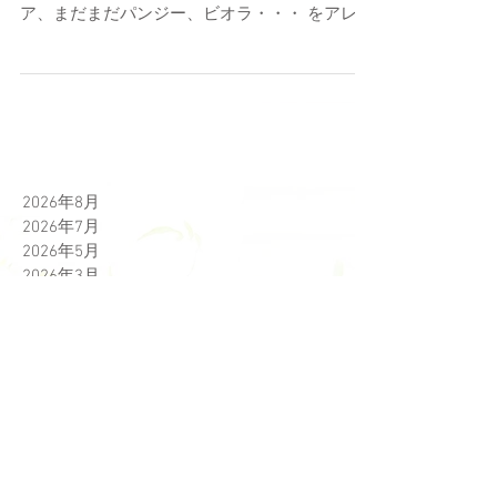
​少しずつ春のお花も増えてきます。 マーガレッ
ト、オステオスペルマム、ジュリアン、ネメシ
ア、まだまだパンジー、ビオラ・・・ をアレン
ジして素敵なギャザリングウォールバスケット
に挑戦してみましょう。目の高さに飾れるバス
ケットはパッと目を惹きご近所さんの評判間違
いないです。 花器はＳＬＴ２５、エレガントバ
スケット をお持ちの方はご持参ください。予約
時に予めご注文ください。売り切れの際はご容
赦願います。 綱木紋のウォールバスケットもお
2026年8月
持ちの方はご持参ください。（販売はしており
2026年7月
ません） ​ その他、ナチュラル、リースなども
2026年5月
可能です。​ 初心者の方は小さめのナチュラルギ
2026年3月
ャザリングがおすすめです。 体験レッスンは小
2026年2月
さめのカゴなどを使ったナチュラレギャザリン
2026年1月
グになります。 体験 ２月の１ｄａｙレッスン
2025年12月
の 詳細 、 レッスン予約 ご予約開始は１月２５
2025年11月
日 ２０時より ご予約お待ちしております。
2025年10月
写真は同時期の皆さんの作品です。花材、花器
2025年9月
は気候や仕入れの状況により異なります。