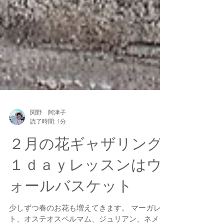
関野 阿津子
読了時間: 1分
２月の花ギャザリング
１ｄａｙレッスンはウ
ォールバスケット