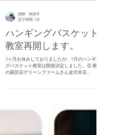
関野 阿津子
読了時間: 1分
ハンギングバスケット
教室再開します。
3ヶ月お休みしておりましたが、7月のハンギン
グバスケット教室は開催決定しました。👏 横浜
の園芸店グリーンファームさん金沢本店
7/21(火）、戸塚深谷店7/27(月)28(火）にて い
ずれも10：30～と14：00～です。...