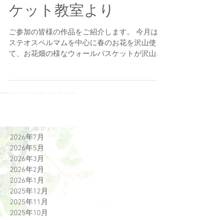
関野 阿津子
読了時間: 1分
3月のハンギングバス
ケット教室より
ご参加の皆様の作品をご紹介します。 今月はオ
ステオスペルマムを中心に春のお花を沢山使っ
て、お花畑の様なウォールバスケットが沢山で
きました。 沢山ありました〜。45コかな？ 横
浜や近隣の玄関やフェンスにお花が飾られてい
るんですね〜。😊...
2026年7月
2026年5月
2026年3月