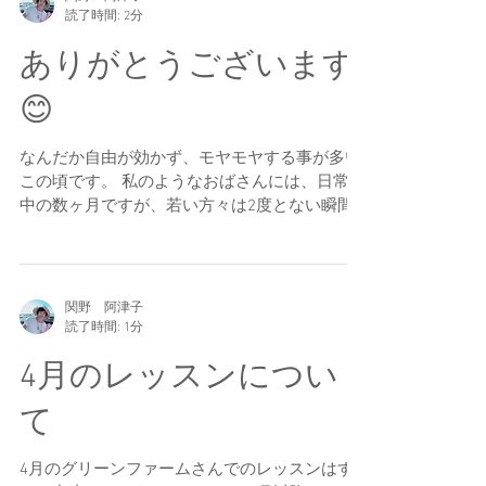
関野 阿津子
読了時間: 2分
ありがとうございます
😊
なんだか自由が効かず、モヤモヤする事が多い
この頃です。 私のようなおばさんには、日常の
中の数ヶ月ですが、若い方々は2度とない瞬間
を我慢されています。 卒業式や入学式、遠足、
修学旅行、大会や公演・・・。 喜んだり、悲し
んだり、悔しい思いをしたり、勝ったり、負け
たり、人生に影響...
関野 阿津子
読了時間: 1分
4月のレッスンについ
て