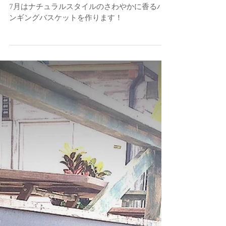
関野 阿津子
読了時間: 3分
7月のハンギングバスケット教室ご案
内 ～横浜戸塚～
7月はナチュラルスタイルのさわやかに香るハ
ンギングバスケットを作ります！