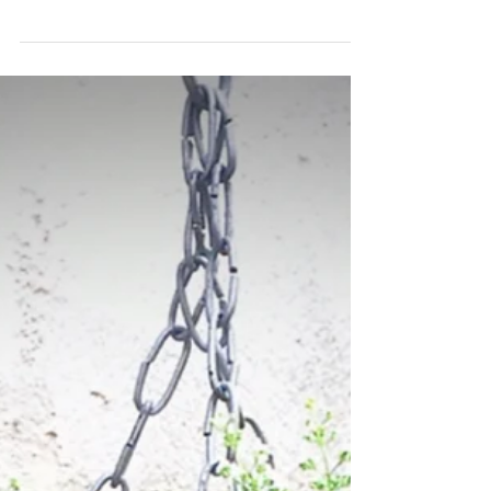
7月のハンギングバスケット教
室 ～皆さんの作品～
毎月第4月曜日、火曜日にグリーンファーム戸
塚深谷店さんで開催中のハンギングバスケット
教室に行ってまいりました。 とても暑い中たく
さんのご参加ありがとうございました！ 夏バテ
で直前まで家で寝込んでいたけど、ここに来た
ら元気になっちゃった！と全く具合が悪そうに
見えないお客様から...