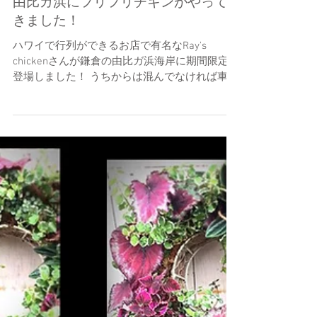
kaeru no HANAYA
読了時間: 2分
由比ガ浜にフリフリチキンがやって
きました！
ハワイで行列ができるお店で有名なRay's
chickenさんが鎌倉の由比ガ浜海岸に期間限定で
登場しました！ うちからは混んでなければ車で
20~30分で行けてしまう距離なんです。 藤沢に
住んで20年近くなりますが、一度も海の家に行
ったことがなく、ましてや鎌倉の由比ガ浜まで
は...