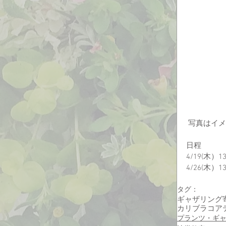
 写真はイ
日程
4/19(木）
4/26(木）
タグ：
ギャザリング
カリブラコア
プランツ・ギ