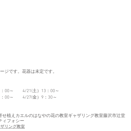
メージです。花器は未定です。
13：00～　　4/21(土）13：00～
13：00～　　4/27(金）9：30～
寄せ植え
カエルのはなやの花の教室
ギャザリング教室
藤沢市辻堂
ティフォシー
ャザリング教室