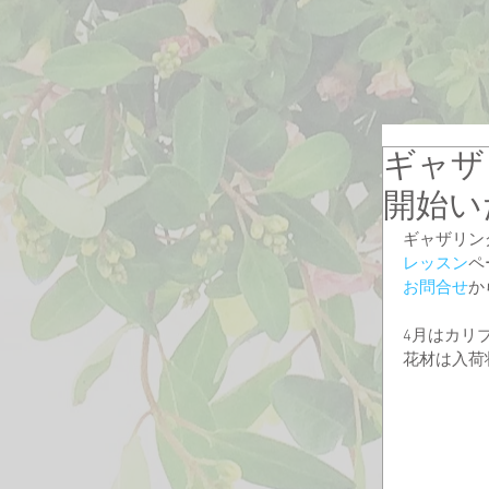
ギャザ
開始い
ギャザリン
レッスン
ペ
お問合せ
か
4月はカリ
花材は入荷