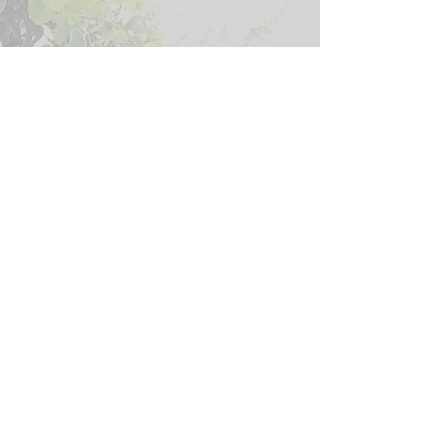
ニュースレターに登録して、最新情
報をゲット！
kaeru.no.hanaya@pb02.wixemails.com
より
メー
ルが届きます。
メールアドレス
参加