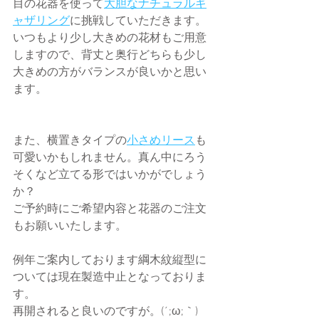
目の花器を使って
大胆なナチュラルギ
ャザリング
に挑戦していただきます。
いつもより少し大きめの花材もご用意
しますので、背丈と奥行どちらも少し
大きめの方がバランスが良いかと思い
ます。
また、横置きタイプの
小さめリース
も
可愛いかもしれません。真ん中にろう
そくなど立てる形ではいかがでしょう
か？
ご予約時にご希望内容と花器のご注文
もお願いいたします。
例年ご案内しております綱木紋縦型に
ついては現在製造中止となっておりま
す。
再開されると良いのですが。(´;ω;｀)　