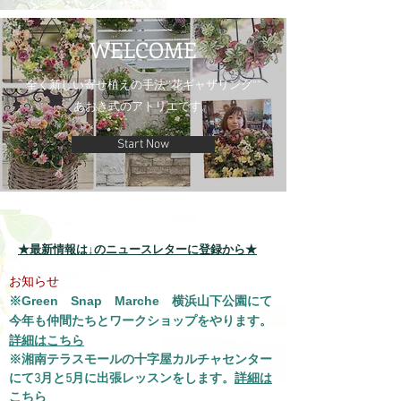
WELCOME
全く新しい寄せ植えの手法‘’花ギャザリング“”
​あおき式のアトリエです。
Start Now
★最新情報は↓のニュースレターに登録から★
お知らせ
※Green Snap Marche 横浜山下公園にて
今年も仲間たちとワークショップをやります。
詳細はこちら
※​湘南テラスモールの十字屋カルチャセンター
にて3月と5月に出張レッスンをします。
詳細は
こちら