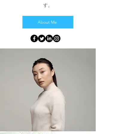
す。
About Me