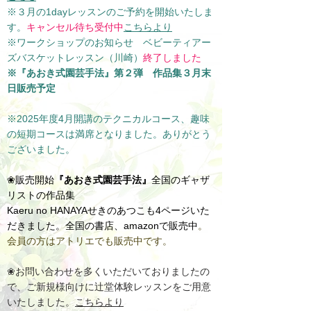
※３月の1dayレッスンのご予約を開始いたしま
す。
キャンセル待ち受付中
こちらより
※​ワークショップのお知らせ ベビーティアー
ズバスケットレッスン（川崎）
終了しました
※『あおき式園芸手法』第２弾 作品集３月末
日販売予定
​※2025年度4月開講のテクニカルコース、趣味
の短期コースは満席となりました。ありがとう
ございました。
❀販売開始
『
あおき式園芸手法』
全国のギャザ
リストの作品集
Kaeru no HANA
YAせきのあつこも4ページ
いた
だきました
。全国の書店、amazonで販売中
。
会員の方はアトリエでも販売中です。
❀お問い合わせを多くいただいておりましたの
で、ご新規様向けに辻堂体験レッスンをご用意
いたしました。
こちらより