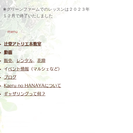
❀グリーンファームでのレッスンは２０２３年
１２月で終了いたしました
menu
​辻堂アトリエ本教室
​​動画
販売
、
レンタル
、
花壇
​
イベント情報
（マルシェなど）
ブログ
Kaeru no HANAYAについて
ギャザリングって何？
​