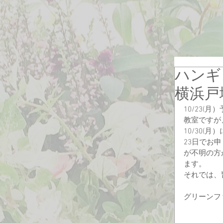
ハンギ
横浜戸
10/23
教室ですが
10/30
23日でお
が不明の方
ます。
それでは、
グリーンファ