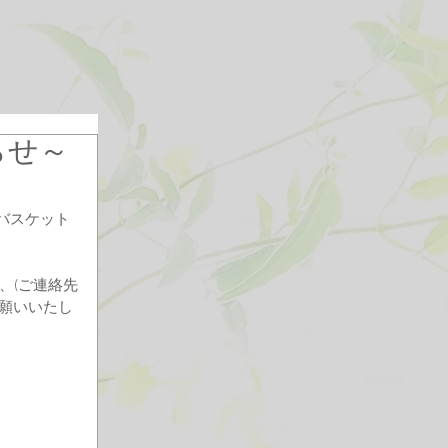
らせ～
グバスケット
、
、(ご連絡先
願いいたし