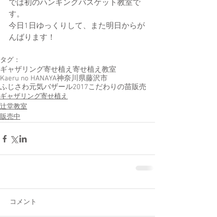
では初のハンギングバスケット教室で
す。
今日1日ゆっくりして、また明日からが
んばります！
タグ：
ギャザリング寄せ植え
寄せ植え教室
Kaeru no HANAYA
神奈川県藤沢市
ふじさわ元気バザール2017
こだわりの苗販売
ギャザリング寄せ植え
辻堂教室
販売中
コメント