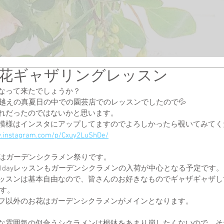
の花ギャザリングレッスン
なって来たでしょうか？
度越えの真夏日の中での園芸店でのレッスンでしたので💦
れだったのではないかと思います。
模様はインスタにアップしてますのでよろしかったら覗いてみてく
w.instagram.com/p/Cxuy2LuShDe/
月はガーデンシクラメン祭りです。
1dayレッスンもガーデンシクラメンの入荷が中心となる予定です。
ッスンは基本自由なので、皆さんのお好きなものでギャザギャザし
です。
フ以外のお花はガーデンシクラメンがメインとなります。
な雰囲気の似合うシクラメンは根鉢をあまり崩したくないので、そ