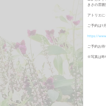
きさの雰囲
アトリエに
ご予約は9
https://w
ご予約お待
※写真は昨