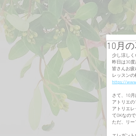
10月
少し涼しく
昨日は30
皆さんお疲
レッスンの
https://ww
さて、10
アトリエの
アトリエレ
てOKなの
ただ、リー
エレガント